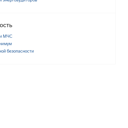
 энергоаудиторов
ость
и МЧС
нимум
ной безопасности